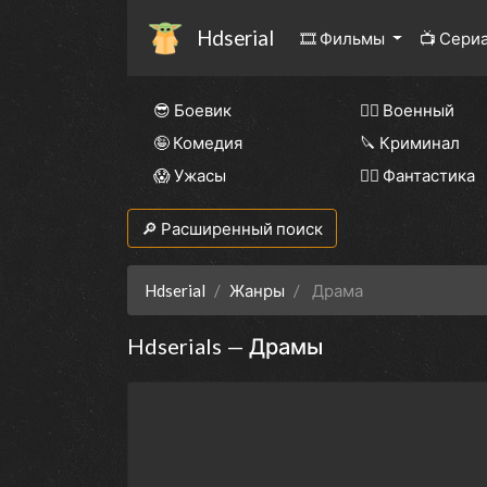
Hdserial
🎞 Фильмы
📺 Сери
😎 Боевик
👨‍✈️ Военный
🤪 Комедия
🔪 Криминал
😱 Ужасы
🧙‍♀️ Фантастика
🔎 Расширенный поиск
Hdserial
Жанры
Драма
Hdserials — Драмы