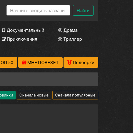
Найти
📑 Документальный
😫 Драма
🎒 Приключения
🤯 Триллер
ТОП 50
МНЕ ПОВЕЗЕТ
Подборки
овинки
Сначала новые
Сначала популярные