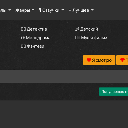
алы
Жанры
🎙 Озвучки
⭐ Лучшее
🕵️‍♂️ Детектив
👶 Детский
👫 Мелодрама
🧚‍♀️ Мультфильм
🧝‍♂️ Фэнтези
Я смотрю
Популярные н