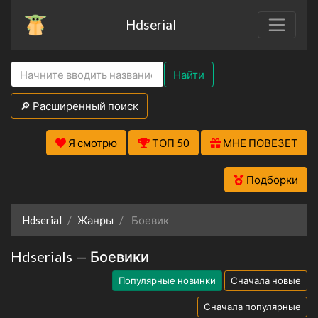
Hdserial
Найти
🔎 Расширенный поиск
Я смотрю
ТОП 50
МНЕ ПОВЕЗЕТ
Подборки
Hdserial
Жанры
Боевик
Hdserials — Боевики
Популярные новинки
Сначала новые
Сначала популярные