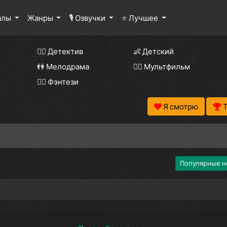
алы
Жанры
🎙 Озвучки
⭐ Лучшее
🕵️‍♂️ Детектив
👶 Детский
👫 Мелодрама
🧚‍♀️ Мультфильм
🧝‍♂️ Фэнтези
Я смотрю
Популярные н