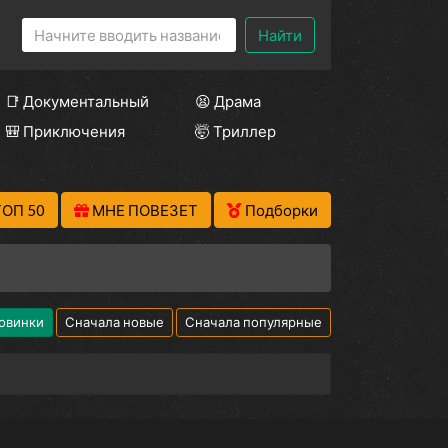
Найти
📑 Документальный
😫 Драма
🎒 Приключения
🤯 Триллер
ТОП 50
МНЕ ПОВЕЗЕТ
Подборки
овинки
Сначала новые
Сначала популярные