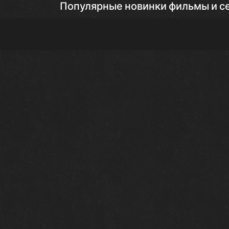
Популярные новинки фильмы и 