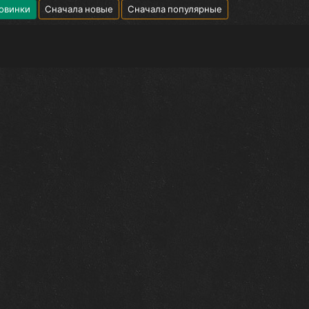
овинки
Сначала новые
Сначала популярные