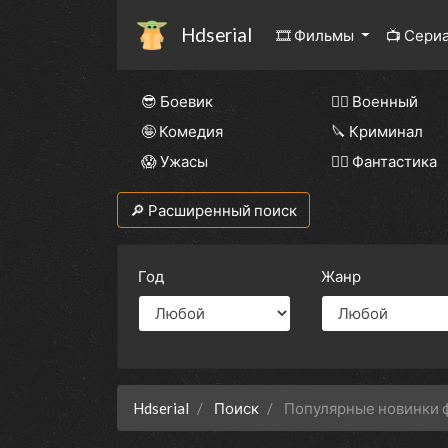
Hdserial
🎞 Фильмы
📺 Сери
😎 Боевик
👨‍✈️ Военный
🤪 Комедия
🔪 Криминал
😱 Ужасы
🧙‍♀️ Фантастика
🔎 Расширенный поиск
Год
Жанр
Hdserial
Поиск
Популярные новинки 