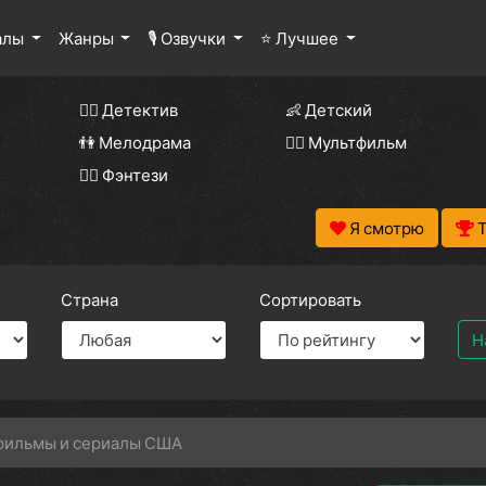
алы
Жанры
🎙 Озвучки
⭐ Лучшее
🕵️‍♂️ Детектив
👶 Детский
👫 Мелодрама
🧚‍♀️ Мультфильм
🧝‍♂️ Фэнтези
Я смотрю
Страна
Сортировать
Н
фильмы и сериалы США