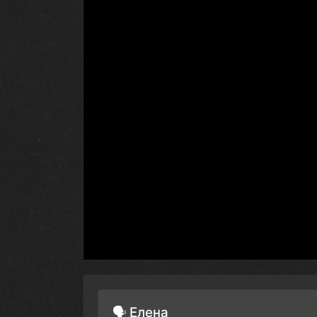
🗣 Елена