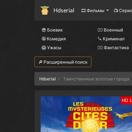
Hdserial
🎞 Фильмы
📺 Сери
😎 Боевик
👨‍✈️ Военный
🤪 Комедия
🔪 Криминал
😱 Ужасы
🧙‍♀️ Фантастика
🔎 Расширенный поиск
Hdserial
Таинственные золотые города
HD 1