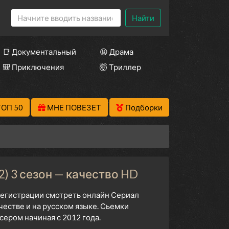
Найти
📑 Документальный
😫 Драма
🎒 Приключения
🤯 Триллер
ТОП 50
МНЕ ПОВЕЗЕТ
Подборки
) 3 сезон — качество HD
 регистрации смотреть онлайн Сериал
естве и на русском языке. Сьемки
ером начиная с 2012 года.