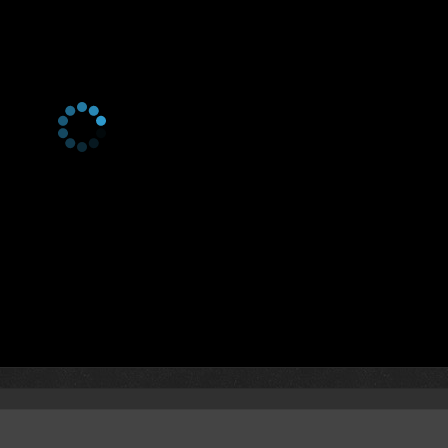
3 сезон 14 серия
La falaise aux esprits
3 сезон 13 серия
La nuit des masques
3 сезон 12 серия
Adieu Maître!
3 сезон 11 серия
Le Bako
3 сезон 10 серия
La dame qui sourit
3 сезон 9 серия
La pierre d'éternité
3 сезон 8 серия
Ophir
3 сезон 7 серия
La fumée qui gronde
3 сезон 6 серия
Le fondateur
3 сезон 5 серия
La Porte des Anciens
3 сезон 4 серия
La grande évasion
3 сезон 3 серия
Enchaînés
3 сезон 2 серия
Le rêve de Zia
3 сезон 1 серия
Lalibela
2 сезон 26 серия
Кумлар