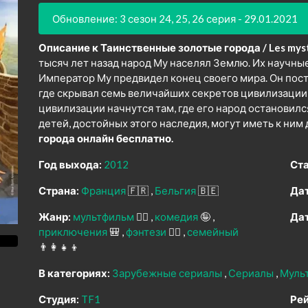
Обновление: 3 сезон 24, 25, 26 серия - 29.01.2021
Описание к Таинственные золотые города / Les mystér
тысяч лет назад народ Му населял Землю. Их научны
Император Му предвидел конец своего мира. Он пост
где скрывал семь величайших секретов цивилизации
цивилизации начнутся там, где его народ остановилс
детей, достойных этого наследия, могут иметь к ним 
города онлайн бесплатно.
Год выхода:
2012
Ста
Страна:
Франция
🇫🇷
Бельгия
🇧🇪
Дат
Жанр:
мультфильм
🧚‍♀️
комедия
🤪
Дат
приключения
🎒
фэнтези
🧝‍♂️
семейный
👨‍👩‍👧‍👦
В категориях:
Зарубежные сериалы
Сериалы
Муль
Студия:
TF1
Рей