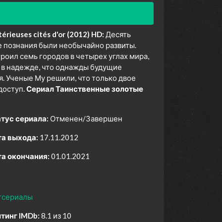
ieuses cités d'or (2012) HD:
Десять
е познания были необычайно развиты.
роил семь городов в четырех углах мира,
 в надежде, что однажды будущие
я. Ученые Му решили, что только двое
доступ.
Сериал Таинственные золотые
тус сериала:
Отменен/Завершен
а выхода:
17.11.2012
а окончания:
01.01.2021
тсериалы
тинг IMDb:
8.1 из 10