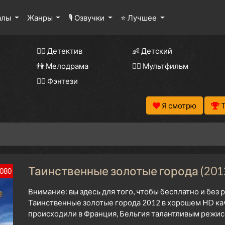
алы
Жанры
🎙 Озвучки
⭐ Лучшее
🕵️‍♂️ Детектив
👶 Детский
👫 Мелодрама
🧚‍♀️ Мультфильм
🧝‍♂️ Фэнтези
Я смотрю
Таинственные золотые города (2012
080
Внимание: вы здесь для того, чтобы бесплатно и без
Таинственные золотые города 2012 в хорошем HD кач
происходили в Франция, Бельгия талантливым режисс