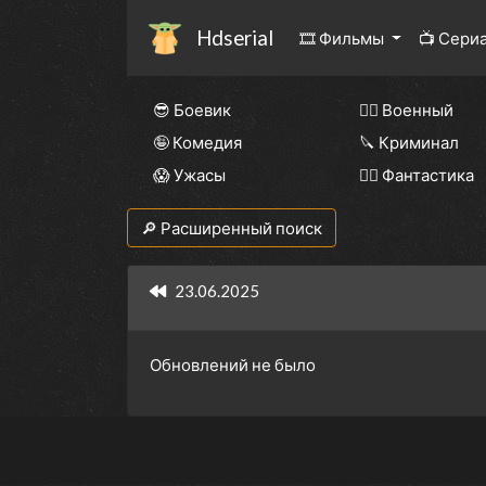
Hdserial
🎞 Фильмы
📺 Сери
😎 Боевик
👨‍✈️ Военный
🤪 Комедия
🔪 Криминал
😱 Ужасы
🧙‍♀️ Фантастика
🔎 Расширенный поиск
23.06.2025
Обновлений не было