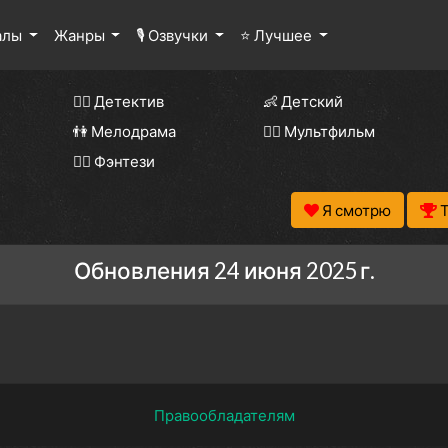
алы
Жанры
🎙 Озвучки
⭐ Лучшее
🕵️‍♂️ Детектив
👶 Детский
👫 Мелодрама
🧚‍♀️ Мультфильм
🧝‍♂️ Фэнтези
Я смотрю
Обновления 24 июня 2025 г.
Правообладателям